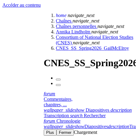
Accéder au contenu
home
navigate_next
Chaînes
navigate_next
Chaînes personnelles
navigate_next
Annika Lindholm
navigate_next
Consortium of National Election Studies
(CNES)
navigate_next
CNES_SS_Spring2026_GailMcElroy
CNES_SS_Spring2026
forum
Commentaires,
chapitres, ...
wallpaper_slideshow
Diapositives
description
Transcription
search
Rechercher
forum
Chronologie
wallpaper_slideshow
Diapositives
description
Tra
Chargement
Plus
Fermer