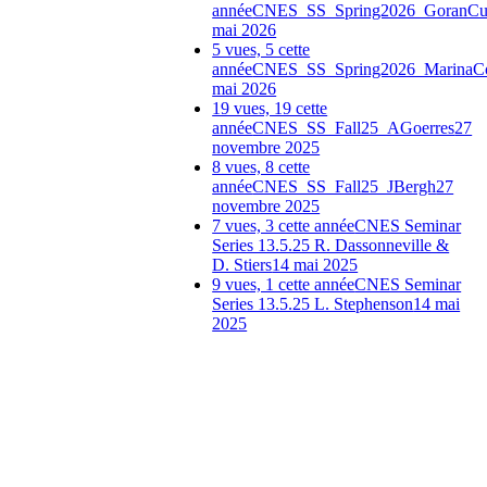
année
CNES_SS_Spring2026_GoranCu
mai 2026
5 vues, 5 cette
année
CNES_SS_Spring2026_MarinaC
mai 2026
19 vues, 19 cette
année
CNES_SS_Fall25_AGoerres
27
novembre 2025
8 vues, 8 cette
année
CNES_SS_Fall25_JBergh
27
novembre 2025
7 vues, 3 cette année
CNES Seminar
Series 13.5.25 R. Dassonneville &
D. Stiers
14 mai 2025
9 vues, 1 cette année
CNES Seminar
Series 13.5.25 L. Stephenson
14 mai
2025