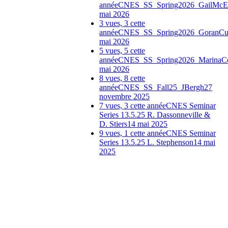
année
CNES_SS_Spring2026_GailMcE
mai 2026
3 vues, 3 cette
année
CNES_SS_Spring2026_GoranCu
mai 2026
5 vues, 5 cette
année
CNES_SS_Spring2026_MarinaC
mai 2026
8 vues, 8 cette
année
CNES_SS_Fall25_JBergh
27
novembre 2025
7 vues, 3 cette année
CNES Seminar
Series 13.5.25 R. Dassonneville &
D. Stiers
14 mai 2025
9 vues, 1 cette année
CNES Seminar
Series 13.5.25 L. Stephenson
14 mai
2025