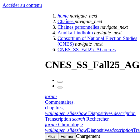
Accéder au contenu
home
navigate_next
Chaînes
navigate_next
Chaînes personnelles
navigate_next
Annika Lindholm
navigate_next
Consortium of National Election Studies
(CNES)
navigate_next
CNES_SS_Fall25_AGoerres
CNES_SS_Fall25_AGo
forum
Commentaires,
chapitres, ...
wallpaper_slideshow
Diapositives
description
Transcription
search
Rechercher
forum
Chronologie
wallpaper_slideshow
Diapositives
description
Tra
Chargement
Plus
Fermer