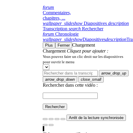
forum
Commentaires,
chapitres, ...
wallpaper_slideshow
Diapositives
description
Transcription
search
Rechercher
forum
Chronologie
wallpaper_slideshow
Diapositives
description
Tra
Chargement
Plus
Fermer
Chargement
Cliquez pour ajouter :
Vous pouvez faire un clic droit sur les diapositives
pour ouvrir le menu
arrow_drop_up
arrow_drop_down
close_small
Rechercher dans cette vidéo :
Rechercher
Arrêt de la lecture synchronisée