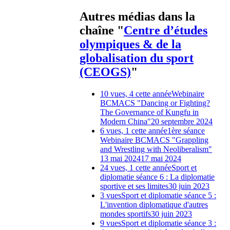
Autres médias dans la
chaîne "
Centre d’études
olympiques & de la
globalisation du sport
(CEOGS)
"
10 vues, 4 cette année
Webinaire
BCMACS "Dancing or Fighting?
The Governance of Kungfu in
Modern China"
20 septembre 2024
6 vues, 1 cette année
1ère séance
Webinaire BCMACS "Grappling
and Wrestling with Neoliberalism"
13 mai 2024
17 mai 2024
24 vues, 1 cette année
Sport et
diplomatie séance 6 : La diplomatie
sportive et ses limites
30 juin 2023
3 vues
Sport et diplomatie séance 5 :
L'invention diplomatique d'autres
mondes sportifs
30 juin 2023
9 vues
Sport et diplomatie séance 3 :