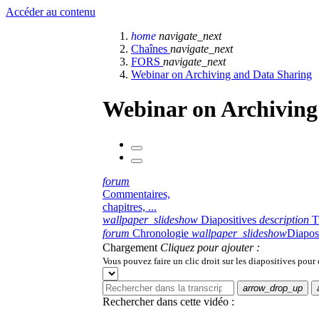
Accéder au contenu
home
navigate_next
Chaînes
navigate_next
FORS
navigate_next
Webinar on Archiving and Data Sharing
Webinar on Archiving
forum
Commentaires,
chapitres, ...
wallpaper_slideshow
Diapositives
description
T
forum
Chronologie
wallpaper_slideshow
Diapos
Chargement
Cliquez pour ajouter :
Vous pouvez faire un clic droit sur les diapositives pour
arrow_drop_up
Rechercher dans cette vidéo :