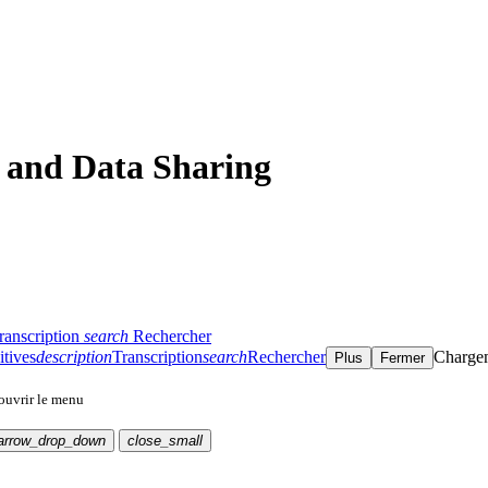
 and Data Sharing
ranscription
search
Rechercher
itives
description
Transcription
search
Rechercher
Charge
Plus
Fermer
 ouvrir le menu
arrow_drop_down
close_small