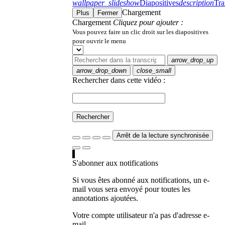
wallpaper_slideshow
Diapositives
description
Tra
Chargement
Plus
Fermer
Chargement
Cliquez pour ajouter :
Vous pouvez faire un clic droit sur les diapositives
pour ouvrir le menu
arrow_drop_up
arrow_drop_down
close_small
Rechercher dans cette vidéo :
Rechercher
Arrêt de la lecture synchronisée
S'abonner aux notifications
Si vous êtes abonné aux notifications, un e-
mail vous sera envoyé pour toutes les
annotations ajoutées.
Votre compte utilisateur n'a pas d'adresse e-
mail.