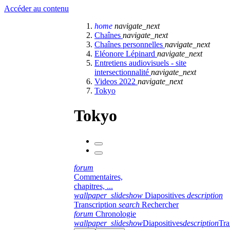
Accéder au contenu
home
navigate_next
Chaînes
navigate_next
Chaînes personnelles
navigate_next
Eléonore Lépinard
navigate_next
Entretiens audiovisuels - site
intersectionnalité
navigate_next
Videos 2022
navigate_next
Tokyo
Tokyo
forum
Commentaires,
chapitres, ...
wallpaper_slideshow
Diapositives
description
Transcription
search
Rechercher
forum
Chronologie
wallpaper_slideshow
Diapositives
description
Tra