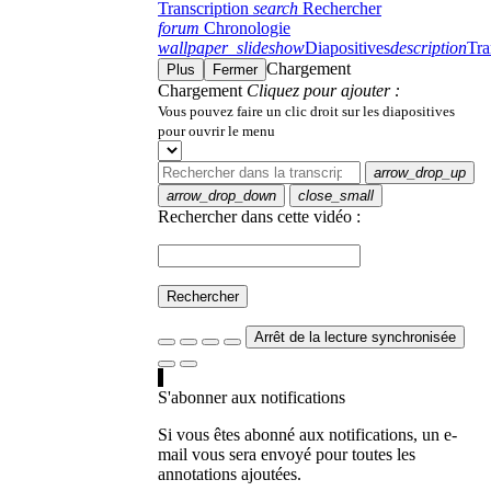
Transcription
search
Rechercher
forum
Chronologie
wallpaper_slideshow
Diapositives
description
Tra
Chargement
Plus
Fermer
Chargement
Cliquez pour ajouter :
Vous pouvez faire un clic droit sur les diapositives
pour ouvrir le menu
arrow_drop_up
arrow_drop_down
close_small
Rechercher dans cette vidéo :
Rechercher
Arrêt de la lecture synchronisée
S'abonner aux notifications
Si vous êtes abonné aux notifications, un e-
mail vous sera envoyé pour toutes les
annotations ajoutées.