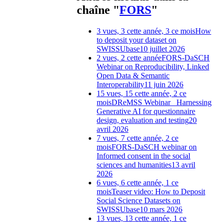
chaîne "
FORS
"
3 vues, 3 cette année, 3 ce mois
How
to deposit your dataset on
SWISSUbase
10 juillet 2026
2 vues, 2 cette année
FORS-DaSCH
Webinar on Reproducibility, Linked
Open Data & Semantic
Interoperability
11 juin 2026
15 vues, 15 cette année, 2 ce
mois
DReMSS Webinar_ Harnessing
Generative AI for questionnaire
design, evaluation and testing
20
avril 2026
7 vues, 7 cette année, 2 ce
mois
FORS-DaSCH webinar on
Informed consent in the social
sciences and humanities
13 avril
2026
6 vues, 6 cette année, 1 ce
mois
Teaser video: How to Deposit
Social Science Datasets on
SWISSUbase
10 mars 2026
13 vues, 13 cette année, 1 ce