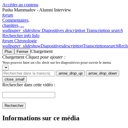
Accéder au contenu
Pasha Mammadov - Alumni Interview
forum
Commentaires,
chapitres, ...
wallpaper_slideshow
Diapositives
description
Transcription
search
Rechercher
info
Info
forum
Chronologie
wallpaper_slideshow
Diapositives
description
Transcription
search
Rech
Chargement
Plus
Fermer
Chargement
Cliquez pour ajouter :
Vous pouvez faire un clic droit sur les diapositives pour ouvrir le menu
arrow_drop_up
arrow_drop_down
close_small
Rechercher dans cette vidéo :
Rechercher
Informations sur ce média